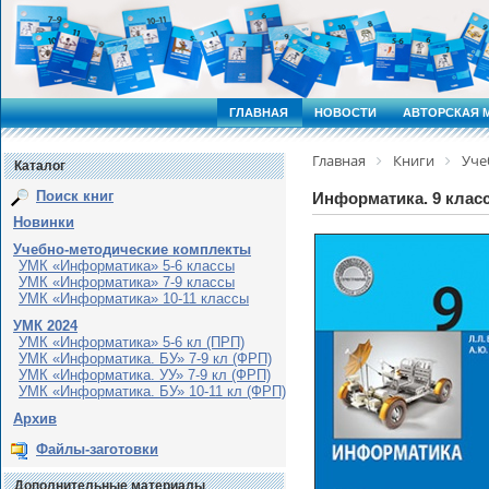
ГЛАВНАЯ
НОВОСТИ
АВТОРСКАЯ 
Главная
Книги
Уче
Каталог
Поиск книг
Информатика. 9 класс:
Новинки
Учебно-методические комплекты
УМК «Информатика» 5-6 классы
УМК «Информатика» 7-9 классы
УМК «Информатика» 10-11 классы
УМК 2024
УМК «Информатика» 5-6 кл (ПРП)
УМК «Информатика. БУ» 7-9 кл (ФРП)
УМК «Информатика. УУ» 7-9 кл (ФРП)
УМК «Информатика. БУ» 10-11 кл (ФРП)
Архив
Файлы-заготовки
Дополнительные материалы