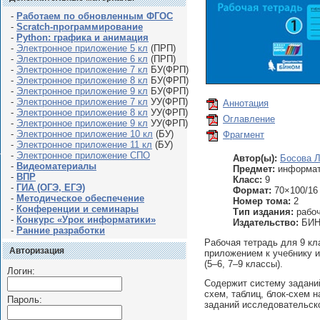
-
Работаем по обновленным ФГОС
-
Scratch-программирование
-
Python: графика и анимация
-
Электронное приложение 5 кл
(ПРП)
-
Электронное приложение 6 кл
(ПРП)
-
Электронное приложение 7 кл
БУ(ФРП)
-
Электронное приложение 8 кл
БУ(ФРП)
-
Электронное приложение 9 кл
БУ(ФРП)
-
Электронное приложение 7 кл
УУ(ФРП)
Аннотация
-
Электронное приложение 8 кл
УУ(ФРП)
Оглавление
-
Электронное приложение 9 кл
УУ(ФРП)
-
Электронное приложение 10 кл
(БУ)
Фрагмент
-
Электронное приложение 11 кл
(БУ)
-
Электронное приложение СПО
Автор(ы):
Босова Л
-
Видеоматериалы
Предмет:
информат
-
ВПР
Класс:
9
-
ГИА (ОГЭ, ЕГЭ)
Формат:
70×100/16
-
Методическое обеспечение
Номер тома:
2
-
Конференции и семинары
Тип издания:
рабоч
-
Конкурс «Урок информатики»
Издательство:
БИНО
-
Ранние разработки
Рабочая тетрадь для 9 кл
Авторизация
приложением к учебнику 
(5–6, 7–9 классы).
Логин:
Содержит систему заданий
схем, таблиц, блок-схем 
Пароль:
заданий исследовательск