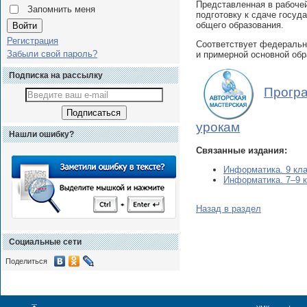
Представленная в рабочей
Запомнить меня
подготовку к сдаче госуд
общего образования.
Регистрация
Соответствует федеральн
Забыли свой пароль?
и примерной основной обр
Подписка на рассылку
Програ
урокам
Нашли ошибку?
Связанные издания:
Информатика. 9 кла
Информатика. 7–9 
Назад в раздел
Социальные сети
Поделиться