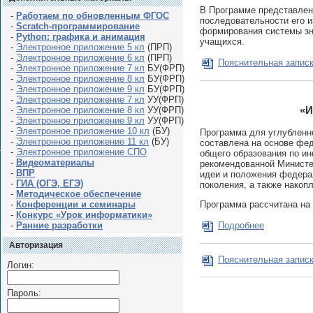
В Программе представлен 
-
Работаем по обновленным ФГОС
последовательности его и
-
Scratch-программирование
формирования системы зна
-
Python: графика и анимация
учащихся.
-
Электронное приложение 5 кл
(ПРП)
-
Электронное приложение 6 кл
(ПРП)
Пояснительная запис
-
Электронное приложение 7 кл
БУ(ФРП)
-
Электронное приложение 8 кл
БУ(ФРП)
-
Электронное приложение 9 кл
БУ(ФРП)
-
Электронное приложение 7 кл
УУ(ФРП)
«И
-
Электронное приложение 8 кл
УУ(ФРП)
-
Электронное приложение 9 кл
УУ(ФРП)
-
Электронное приложение 10 кл
(БУ)
Программа для углубленно
-
Электронное приложение 11 кл
(БУ)
составлена на основе фед
-
Электронное приложение СПО
общего образования по ин
-
Видеоматериалы
рекомендованной Министе
-
ВПР
идеи и положения федера
-
ГИА (ОГЭ, ЕГЭ)
поколения, а также накоп
-
Методическое обеспечение
-
Конференции и семинары
Программа рассчитана на 1
-
Конкурс «Урок информатики»
-
Ранние разработки
Подробнее
Авторизация
Пояснительная записк
Логин:
Пароль: