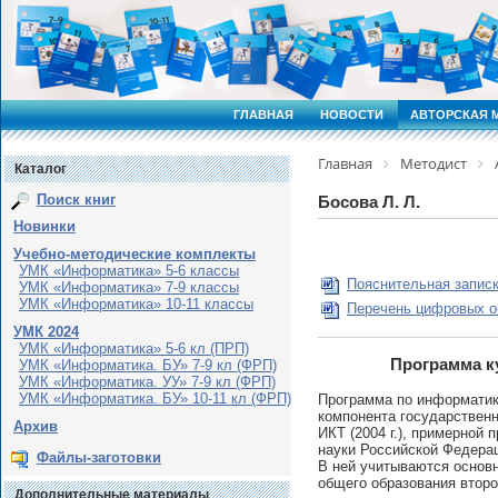
ГЛАВНАЯ
НОВОСТИ
АВТОРСКАЯ 
Главная
Методист
Каталог
Поиск книг
Босова Л. Л.
Новинки
Учебно-методические комплекты
УМК «Информатика» 5-6 классы
Пояснительная записк
УМК «Информатика» 7-9 классы
УМК «Информатика» 10-11 классы
Перечень цифровых о
УМК 2024
УМК «Информатика» 5-6 кл (ПРП)
Программа к
УМК «Информатика. БУ» 7-9 кл (ФРП)
УМК «Информатика. УУ» 7-9 кл (ФРП)
УМК «Информатика. БУ» 10-11 кл (ФРП)
Программа по информатик
компонента государственн
Архив
ИКТ (2004 г.), примерной
науки Российской Федера
Файлы-заготовки
В ней учитываются основ
общего образования второ
Дополнительные материалы