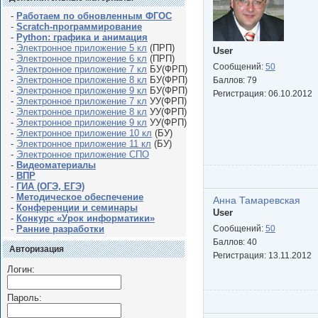
-
Работаем по обновленным ФГОС
-
Scratch-программирование
-
Python: графика и анимация
-
Электронное приложение 5 кл
(ПРП)
User
-
Электронное приложение 6 кл
(ПРП)
Сообщений:
50
-
Электронное приложение 7 кл
БУ(ФРП)
-
Электронное приложение 8 кл
БУ(ФРП)
Баллов:
79
-
Электронное приложение 9 кл
БУ(ФРП)
Регистрация:
06.10.2012
-
Электронное приложение 7 кл
УУ(ФРП)
-
Электронное приложение 8 кл
УУ(ФРП)
-
Электронное приложение 9 кл
УУ(ФРП)
-
Электронное приложение 10 кл
(БУ)
-
Электронное приложение 11 кл
(БУ)
-
Электронное приложение СПО
-
Видеоматериалы
-
ВПР
-
ГИА (ОГЭ, ЕГЭ)
-
Методическое обеспечение
Анна Тамаревская
-
Конференции и семинары
User
-
Конкурс «Урок информатики»
-
Ранние разработки
Сообщений:
50
Баллов:
40
Авторизация
Регистрация:
13.11.2012
Логин:
Пароль: