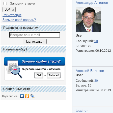
Александр Антонов
Запомнить меня
Регистрация
Забыли свой пароль?
Подписка на рассылку
User
Сообщений:
50
Баллов:
79
Нашли ошибку?
Регистрация:
06.10.2012
Алексей Беляков
User
Сообщений:
30
Баллов:
15
Социальные сети
Регистрация:
14.08.2013
Поделиться
teacher