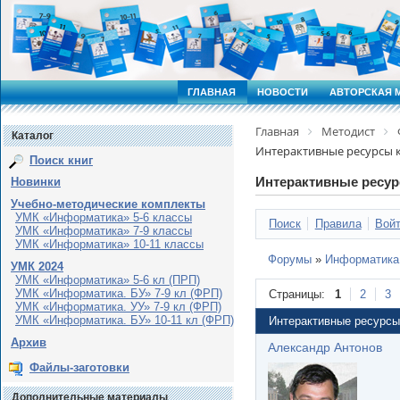
ГЛАВНАЯ
НОВОСТИ
АВТОРСКАЯ 
Главная
Методист
Каталог
Интерактивные ресурсы к
Поиск книг
Интерактивные ресур
Новинки
Учебно-методические комплекты
УМК «Информатика» 5-6 классы
Поиск
Правила
Вой
УМК «Информатика» 7-9 классы
УМК «Информатика» 10-11 классы
Форумы
»
Информатика
УМК 2024
УМК «Информатика» 5-6 кл (ПРП)
УМК «Информатика. БУ» 7-9 кл (ФРП)
Страницы:
1
2
3
УМК «Информатика. УУ» 7-9 кл (ФРП)
УМК «Информатика. БУ» 10-11 кл (ФРП)
Интерактивные ресурсы
Архив
Александр Антонов
Файлы-заготовки
Дополнительные материалы